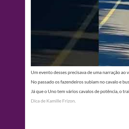
Um evento desses precisava de uma narração ao 
No passado os fazendeiros subiam no cavalo e busc
Já que o Uno tem vários cavalos de potência, o trab
Dica de Kamille Frizon.