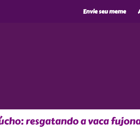
Envie seu meme
aúcho: resgatando a vaca fujon