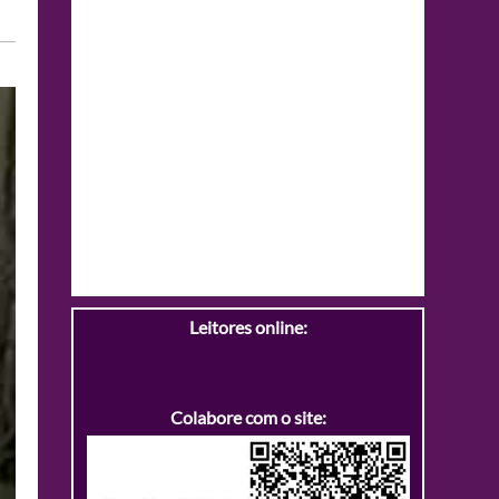
Leitores online:
Colabore com o site: