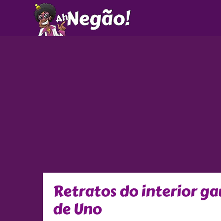
Ir
para
o
conteúdo
Retratos do interior g
de Uno