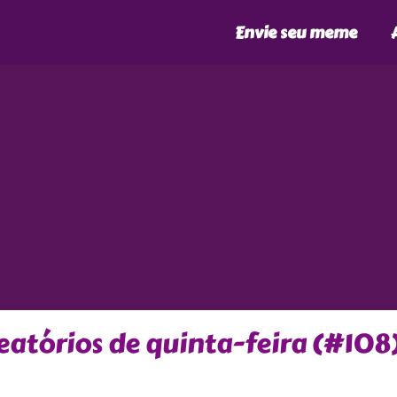
Envie seu meme
atórios de quinta-feira (#108