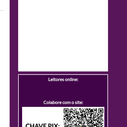
Leitores online:
Colabore com o site: