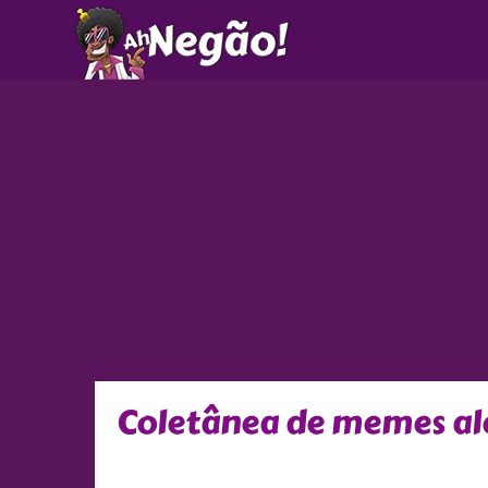
Ir
para
o
conteúdo
Coletânea de memes ale