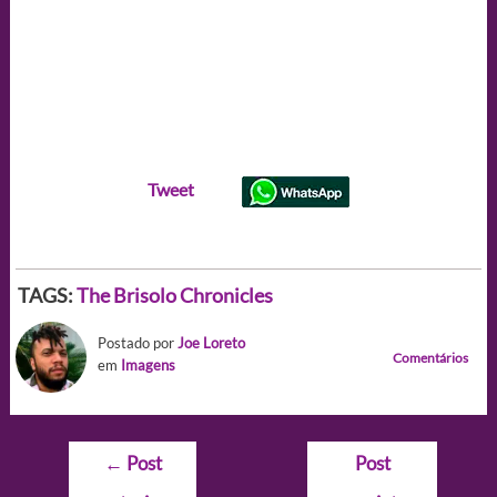
Tweet
TAGS:
The Brisolo Chronicles
Postado por
Joe Loreto
Comentários
em
Imagens
Navegação
←
Post
Post
de