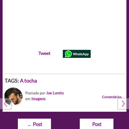
Tweet
TAGS:
A tocha
Postado por
Joe Loreto
Comentários
em
Imagens
Navegação
←
Post
Post