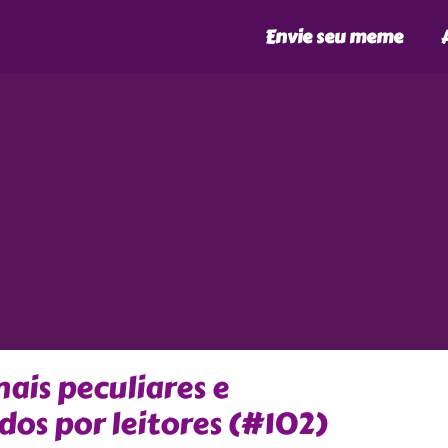
Envie seu meme
is peculiares e
dos por leitores (#102)