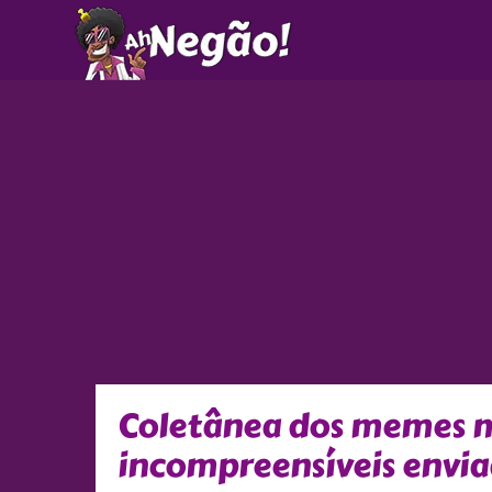
Ir
para
o
conteúdo
Coletânea dos memes ma
incompreensíveis envia