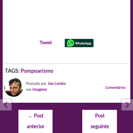
Tweet
TAGS:
Pompoarismo
Postado por
Joe Loreto
Comentários
em
Imagens
Navegação
←
Post
Post
de
anterior
seguinte
Post