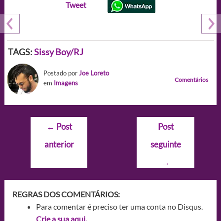
Tweet
TAGS:
Sissy Boy/RJ
Postado por
Joe Loreto
Comentários
em
Imagens
Navegação
←
Post
Post
de
anterior
seguinte
Post
→
REGRAS DOS COMENTÁRIOS:
Para comentar é preciso ter uma conta no Disqus.
Crie a sua aqui.