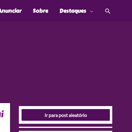
Pesquis
Anunciar
Sobre
Destaques
i
Ir para post aleatório