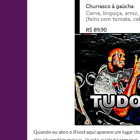
Quando eu abro o iFood aqui aparece um luga
eles só vendem massas. Já está assim há semanas, 