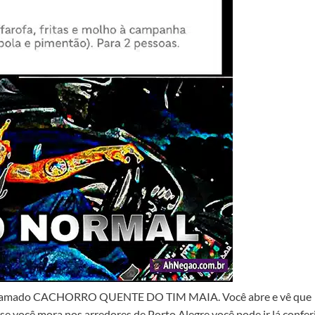
r chamado CACHORRO QUENTE DO TIM MAIA. Você abre e vê que
se você mora nos arredores de Porto Alegre você pode ir lá confer