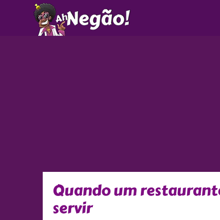
Ir
para
o
conteúdo
Quando um restaurante 
servir