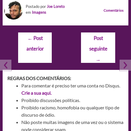
Postado por
Joe Loreto
Comentários
em
Imagens
Navegação
←
Post
Post
de
anterior
seguinte
Post
→
REGRAS DOS COMENTÁRIOS:
Para comentar é preciso ter uma conta no Disqus.
Crie a sua aqui.
Proibido discussões políticas.
Proibido racismo, homofobia ou qualquer tipo de
discurso de ódio.
Não poste muitas imagens de uma vez ou o sistema
pode considerar spam.