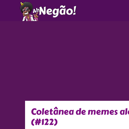
Ir
para
o
conteúdo
Coletânea de memes ale
(#122)