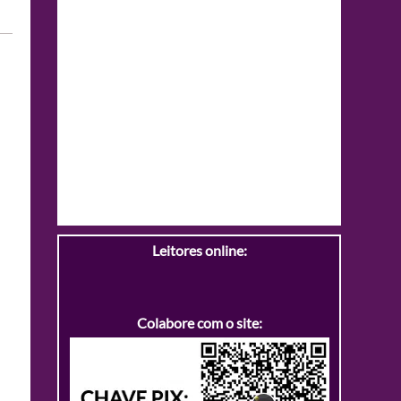
Leitores online:
Colabore com o site: