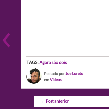
TAGS:
Agora são dois
Postado por
Joe Loreto
em
Videos
Navegação
←
Post anterior
de