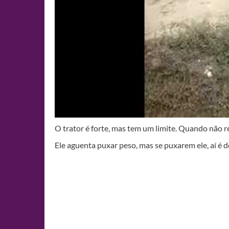
O trator é forte, mas tem um limite. Quando não r
Ele aguenta puxar peso, mas se puxarem ele, aí é 