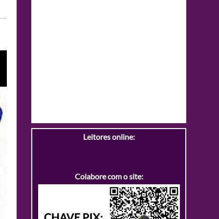
Leitores online:
Colabore com o site: