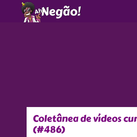
Ir
para
o
conteúdo
Coletânea de vídeos c
(#486)