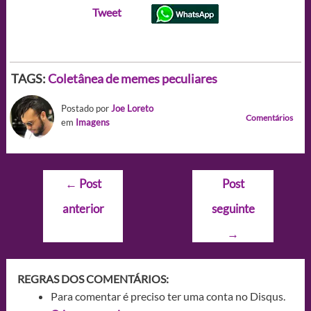
Tweet
TAGS:
Coletânea de memes peculiares
Postado por
Joe Loreto
Comentários
em
Imagens
Navegação
←
Post
Post
de
anterior
seguinte
Post
→
REGRAS DOS COMENTÁRIOS:
Para comentar é preciso ter uma conta no Disqus.