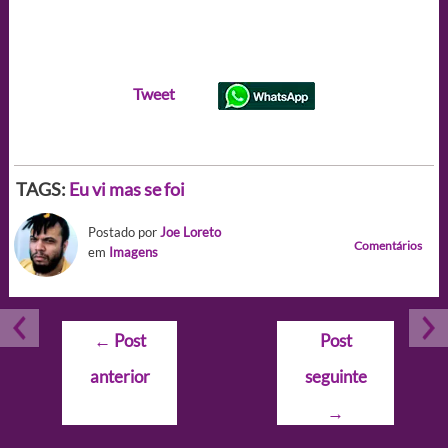
Tweet
TAGS:
Eu vi mas se foi
Postado por
Joe Loreto
Comentários
em
Imagens
Navegação
←
Post
Post
de
anterior
seguinte
Post
→