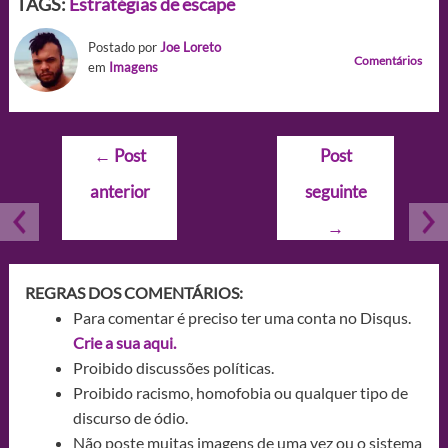
TAGS:
Estratégias de escape
Postado por
Joe Loreto
Comentários
em
Imagens
Navegação
←
Post
Post
de
anterior
seguinte
Post
→
REGRAS DOS COMENTÁRIOS:
Para comentar é preciso ter uma conta no Disqus.
Crie a sua aqui.
Proibido discussões políticas.
Proibido racismo, homofobia ou qualquer tipo de
discurso de ódio.
Não poste muitas imagens de uma vez ou o sistema