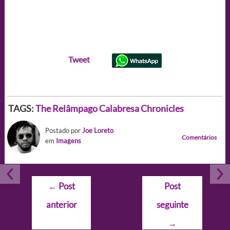
Tweet
TAGS:
The Relâmpago Calabresa Chronicles
Postado por
Joe Loreto
Comentários
em
Imagens
Navegação
←
Post
Post
de
anterior
seguinte
Post
→