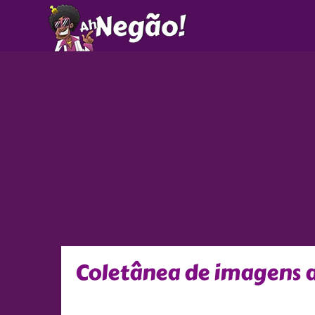
Ir
para
o
conteúdo
Coletânea de imagens a