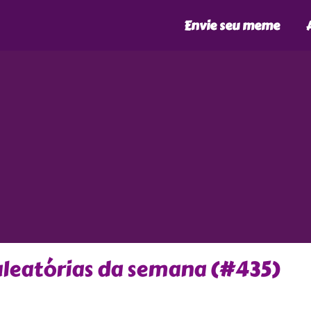
Envie seu meme
leatórias da semana (#435)