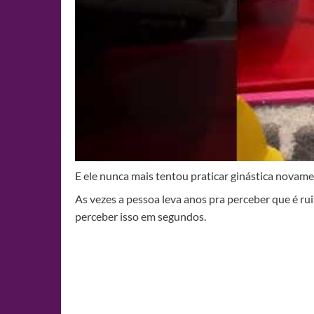
E ele nunca mais tentou praticar ginástica novam
As vezes a pessoa leva anos pra perceber que é ru
perceber isso em segundos.