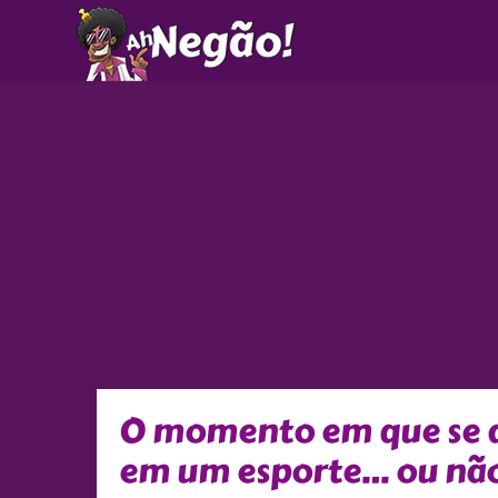
Ir
para
o
conteúdo
O momento em que se de
em um esporte… ou nã