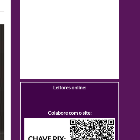
Leitores online:
Colabore com o site: