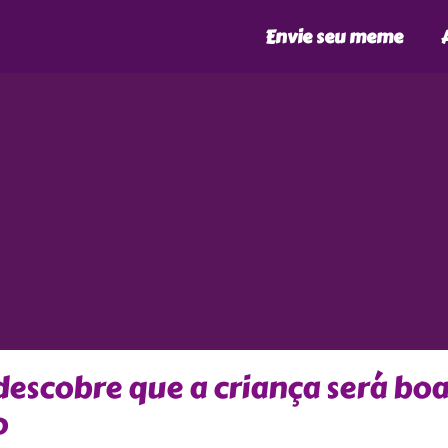
Envie seu meme
scobre que a criança será bo
o