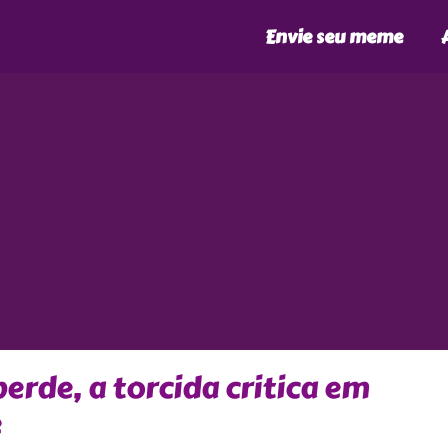
Envie seu meme
perde, a torcida critica em
e