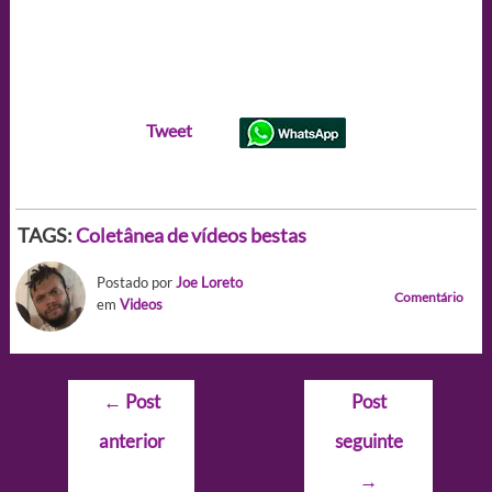
Tweet
TAGS:
Coletânea de vídeos bestas
Postado por
Joe Loreto
Comentário
em
Videos
Navegação
←
Post
Post
de
anterior
seguinte
Post
→