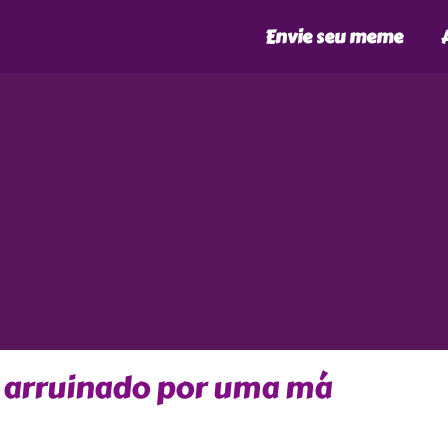
Envie seu meme
 arruinado por uma má