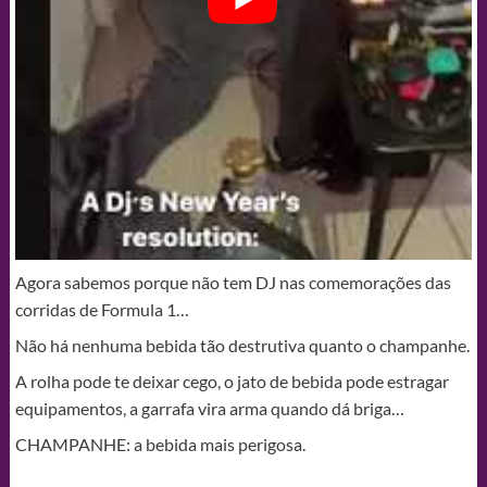
Agora sabemos porque não tem DJ nas comemorações das
corridas de Formula 1…
Não há nenhuma bebida tão destrutiva quanto o champanhe.
A rolha pode te deixar cego, o jato de bebida pode estragar
equipamentos, a garrafa vira arma quando dá briga…
CHAMPANHE: a bebida mais perigosa.