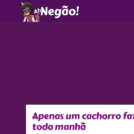
Ir
para
o
conteúdo
Apenas um cachorro fa
toda manhã