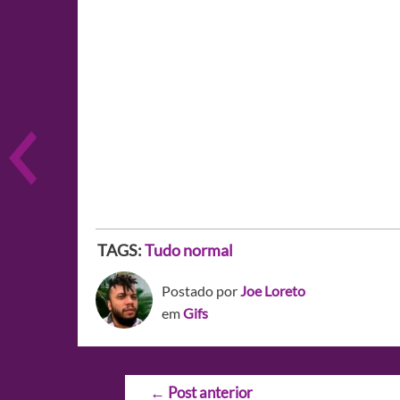
TAGS:
Tudo normal
Postado por
Joe Loreto
em
Gifs
Navegação
←
Post anterior