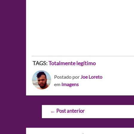
TAGS:
Totalmente legítimo
Postado por
Joe Loreto
em
Imagens
Navegação
←
Post anterior
de
Post