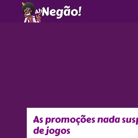
Ir
para
o
conteúdo
As promoções nada susp
de jogos