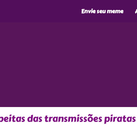
Envie seu meme
eitas das transmissões piratas