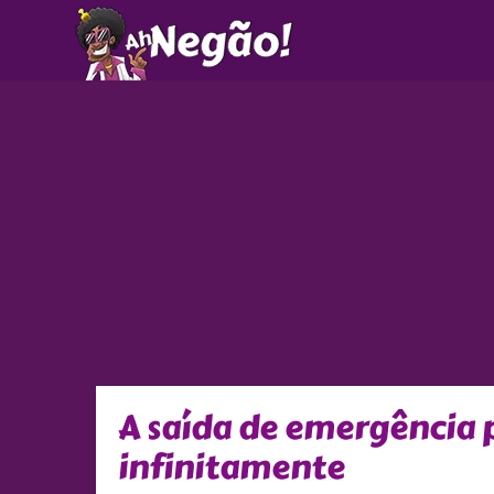
Ir
para
o
conteúdo
A saída de emergência 
infinitamente