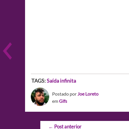
TAGS:
Saída infinita
Postado por
Joe Loreto
em
Gifs
Navegação
←
Post anterior