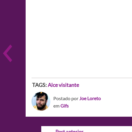
TAGS:
Alce visitante
Postado por
Joe Loreto
em
Gifs
Navegação
←
Post anterior