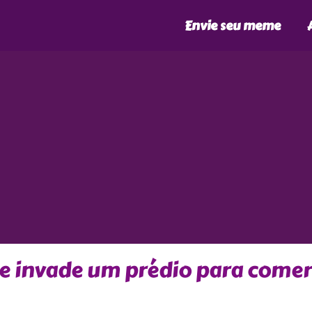
Envie seu meme
 invade um prédio para comer