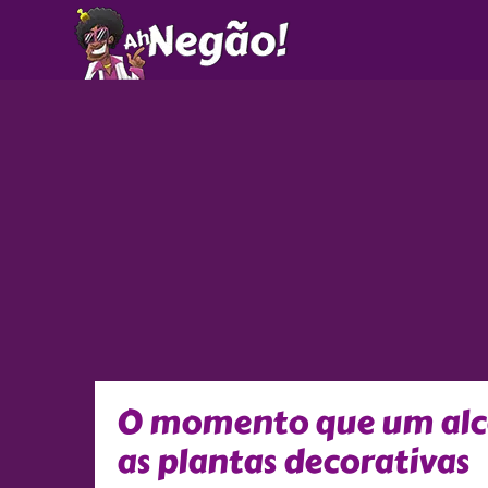
Ir
para
o
conteúdo
O momento que um alce
as plantas decorativas