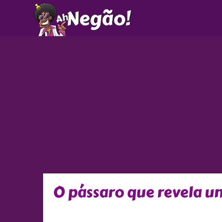
Ir
para
o
conteúdo
O pássaro que revela u