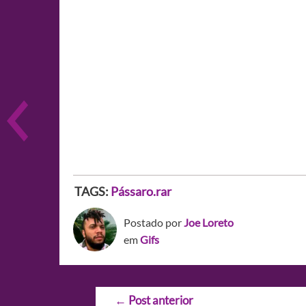
TAGS:
Pássaro.rar
Postado por
Joe Loreto
em
Gifs
Navegação
←
Post anterior