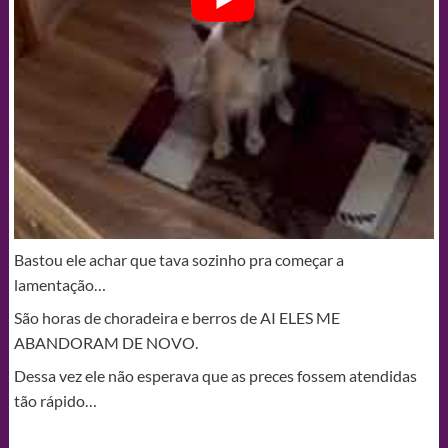
Bastou ele achar que tava sozinho pra começar a
lamentação…
São horas de choradeira e berros de AI ELES ME
ABANDORAM DE NOVO.
Dessa vez ele não esperava que as preces fossem atendidas
tão rápido…