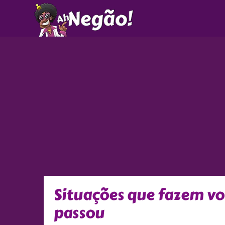
Ir
para
o
conteúdo
Situações que fazem v
passou