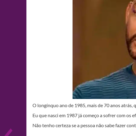
O longínquo ano de 1985, mais de 70 anos atrás,
Eu que nasci em 1987 já começo a sofrer com os ef
Não tenho certeza se a pessoa não sabe fazer con