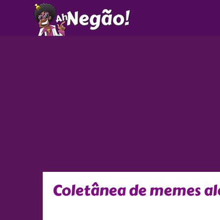
Ir
para
o
conteúdo
Coletânea de memes ale