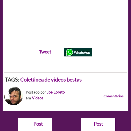
Tweet
TAGS:
Coletânea de vídeos bestas
Postado por
Joe Loreto
Comentários
em
Videos
Navegação
←
Post
Post
de