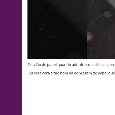
O avião de papel quando adquire consciência perce
Ou esse cara é tão bom na dobragem de papel que