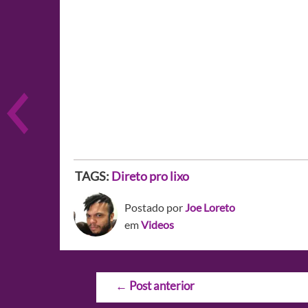
TAGS:
Direto pro lixo
Postado por
Joe Loreto
em
Videos
Navegação
←
Post anterior
de