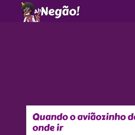
Ir
para
o
conteúdo
Quando o aviãozinho d
onde ir