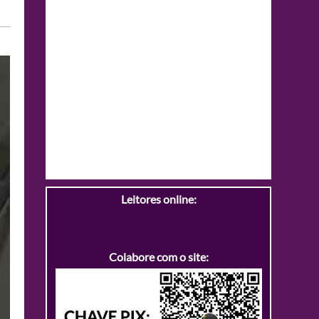
Leitores online:
Colabore com o site: