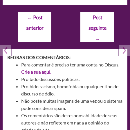
Navegação
←
Post
Post
de
anterior
seguinte
Post
→
REGRAS DOS COMENTÁRIOS:
Para comentar é preciso ter uma conta no Disqus.
Crie a sua aqui.
Proibido discussões políticas.
Proibido racismo, homofobia ou qualquer tipo de
discurso de ódio.
Não poste muitas imagens de uma vez ou o sistema
pode considerar spam.
Os comentários são de responsabilidade de seus
autores e não refletem em nada a opinião do
criador do site.