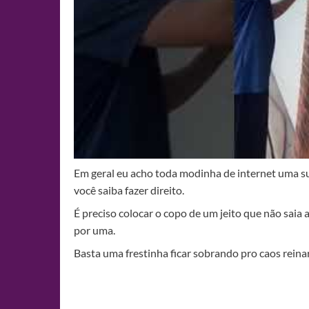
Em geral eu acho toda modinha de internet uma su
você saiba fazer direito.
É preciso colocar o copo de um jeito que não saia 
por uma.
Basta uma frestinha ficar sobrando pro caos rein