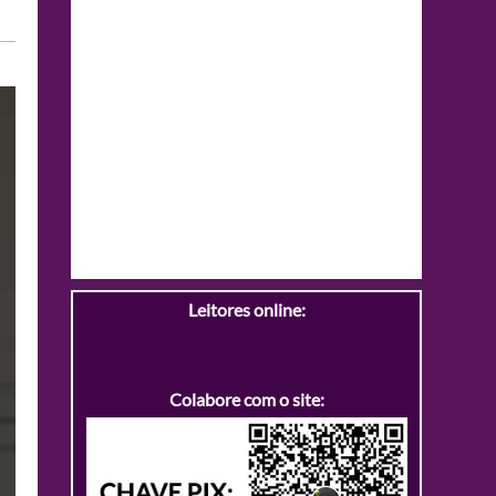
Leitores online:
Colabore com o site: