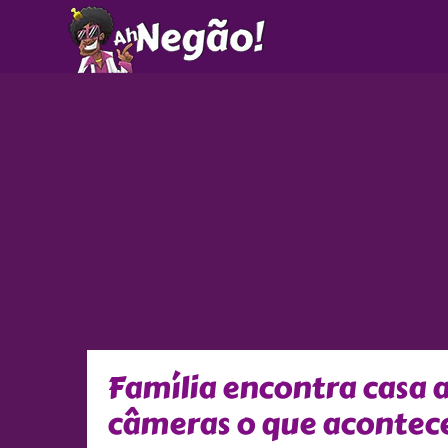
Ir
para
o
conteúdo
Família encontra casa a
câmeras o que acontec