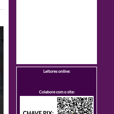
Leitores online:
Colabore com o site: