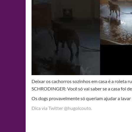
Deixar os cachorros sozinhos em casa é a roleta
SCHRODINGER: Você só vai saber se a casa foi de
Os dogs provavelmente só queriam ajudar a lavar 
Dica via Twitter @hugolcouto.