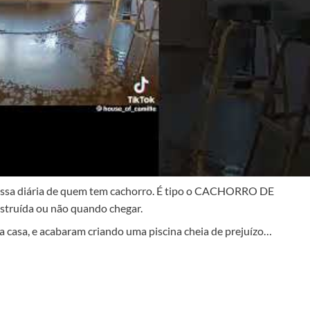
 russa diária de quem tem cachorro. É tipo o CACHORRO DE
struída ou não quando chegar.
a casa, e acabaram criando uma piscina cheia de prejuízo…