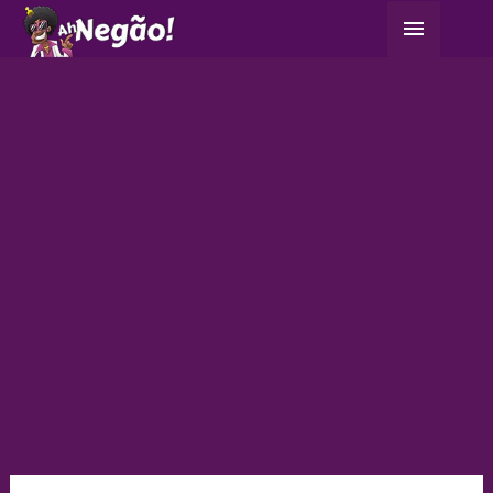
Ir
Menu
para
principa
o
conteúdo