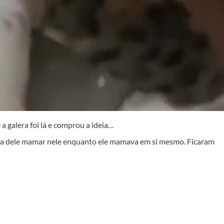
a galera foi lá e comprou a ideia…
a dele mamar nele enquanto ele mamava em si mesmo. Ficaram