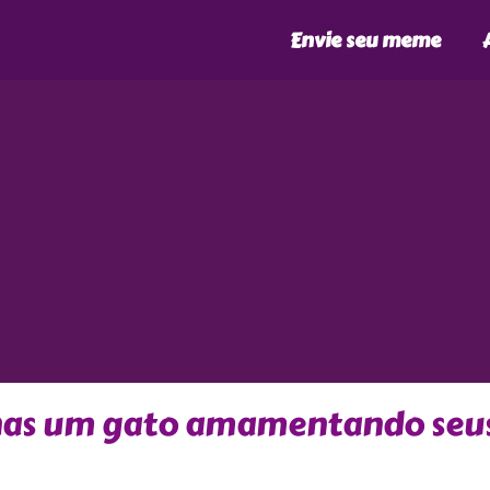
Envie seu meme
enas um gato amamentando seu