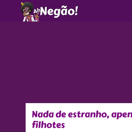
Ir
para
o
conteúdo
Nada de estranho, ap
filhotes