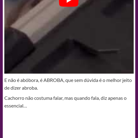
E não é abóbora, é ABROBA, que sem dúvida é o melhor jeito
de dizer abroba.
Cachorro não costuma falar, mas quando fala, diz apenas o
essencial…