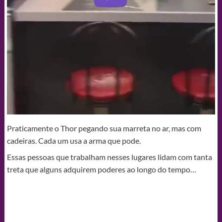
Praticamente o Thor pegando sua marreta no ar, mas com
cadeiras. Cada um usa a arma que pode.
Essas pessoas que trabalham nesses lugares lidam com tanta
treta que alguns adquirem poderes ao longo do tempo…