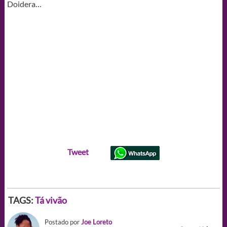
Doidera…
Tweet
TAGS:
Tá vivão
Postado por
Joe Loreto