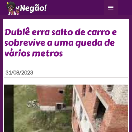
Ir
Menu
para
principa
o
conteúdo
Dublê erra salto de carro e
sobrevive a uma queda de
vários metros
31/08/2023