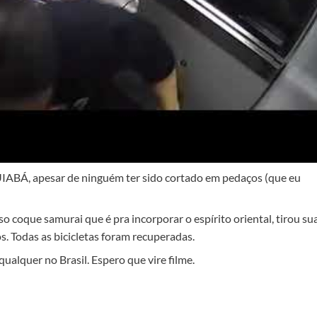
IABÁ, apesar de ninguém ter sido cortado em pedaços (que eu
so coque samurai que é pra incorporar o espírito oriental, tirou su
s. Todas as bicicletas foram recuperadas.
lquer no Brasil. Espero que vire filme.