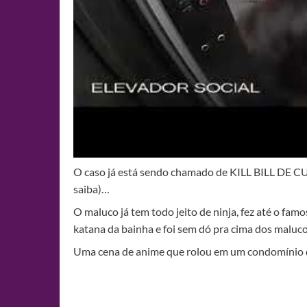
O caso já está sendo chamado de KILL BILL DE CU
saiba)…
O maluco já tem todo jeito de ninja, fez até o famo
katana da bainha e foi sem dó pra cima dos maluco
Uma cena de anime que rolou em um condomínio qua