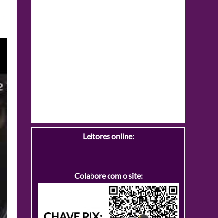
Leitores online:
Colabore com o site: