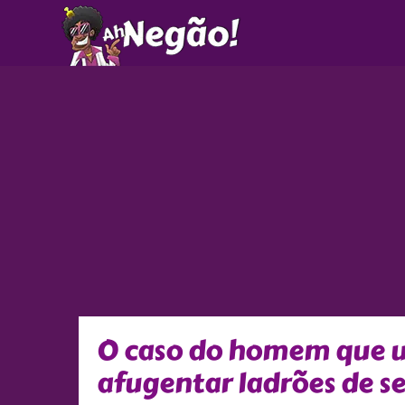
Ir
para
o
conteúdo
O caso do homem que 
afugentar ladrões de 