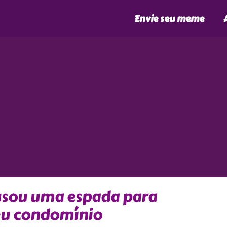
Envie seu meme
usou uma espada para
seu condomínio