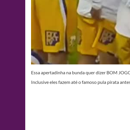
Essa apertadinha na bunda quer dizer BOM JOG
Inclusive eles fazem até o famoso pula pirata ant