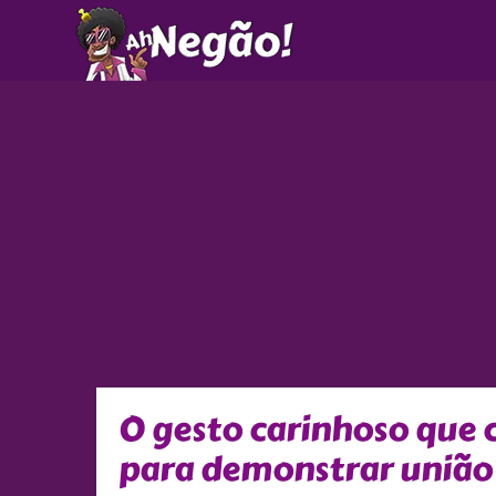
Ir
para
o
conteúdo
O gesto carinhoso que
para demonstrar união