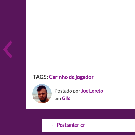
TAGS:
Carinho de jogador
Postado por
Joe Loreto
em
Gifs
Navegação
←
Post anterior
de