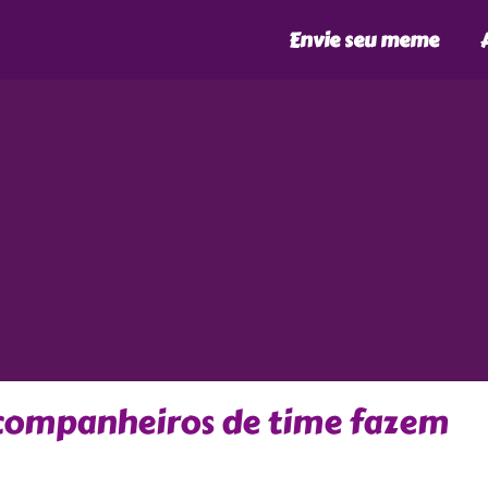
Envie seu meme
 companheiros de time fazem