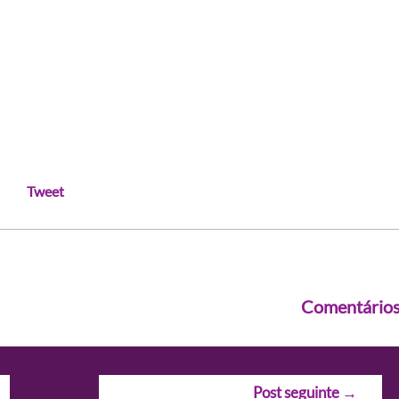
Tweet
Comentário
Post seguinte
→