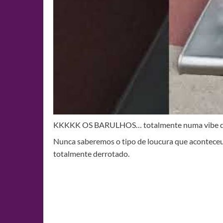
KKKKK OS BARULHOS… totalmente numa vibe 
Nunca saberemos o tipo de loucura que aconteceu 
totalmente derrotado.