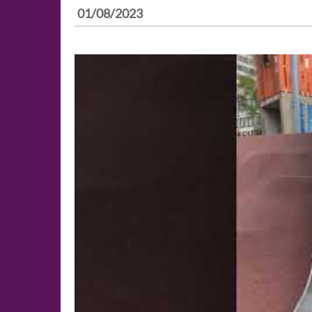
01/08/2023