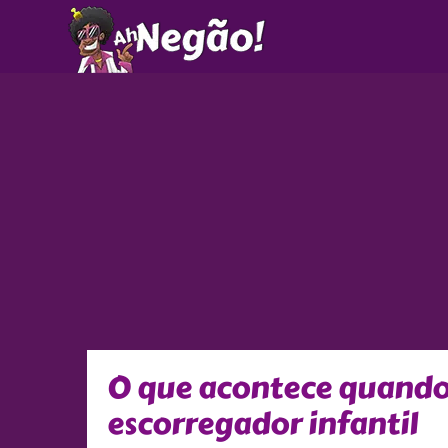
Ir
para
o
conteúdo
O que acontece quando
escorregador infantil