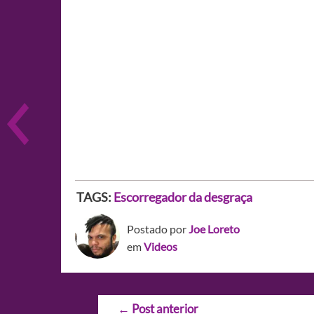
TAGS:
Escorregador da desgraça
Postado por
Joe Loreto
em
Videos
Navegação
←
Post anterior