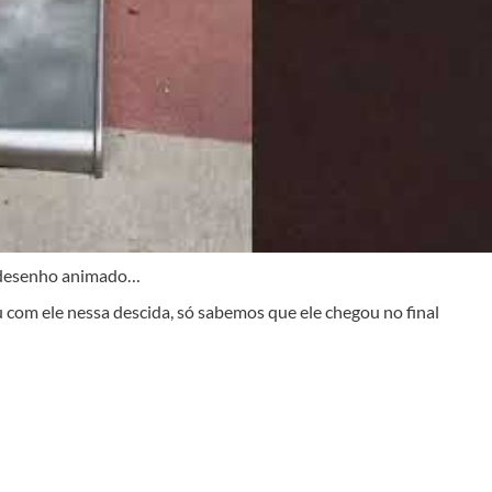
desenho animado…
com ele nessa descida, só sabemos que ele chegou no final