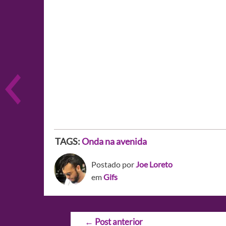
TAGS:
Onda na avenida
Postado por
Joe Loreto
em
Gifs
Navegação
←
Post anterior