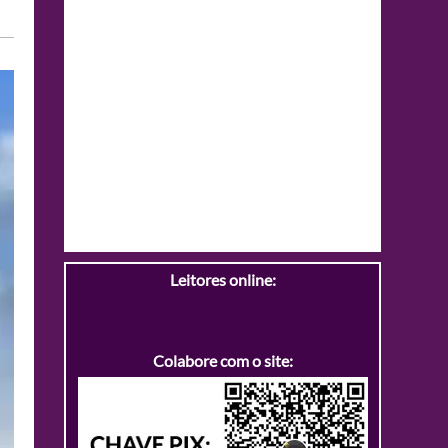
Leitores online:
Colabore com o site: