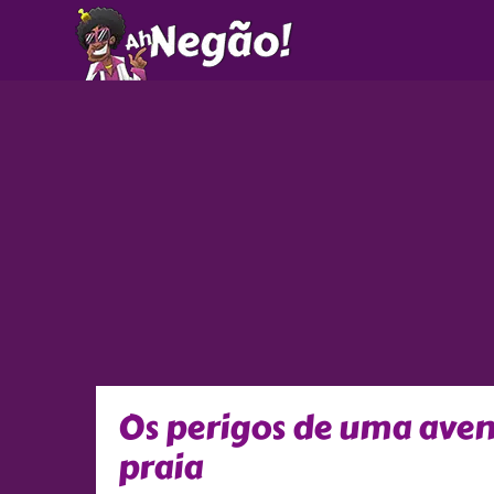
Ir
para
o
conteúdo
Os perigos de uma ave
praia