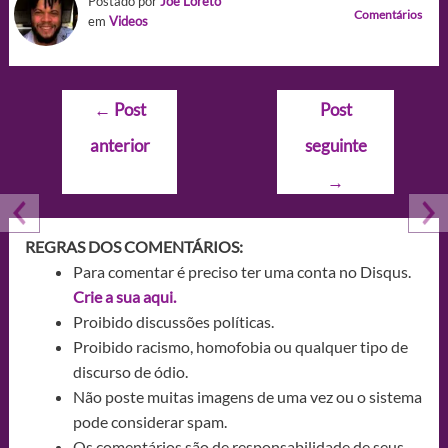
Postado por
Joe Loreto
Comentários
em
Videos
Navegação
←
Post
Post
de
anterior
seguinte
Post
→
REGRAS DOS COMENTÁRIOS:
Para comentar é preciso ter uma conta no Disqus.
Crie a sua aqui.
Proibido discussões políticas.
Proibido racismo, homofobia ou qualquer tipo de
discurso de ódio.
Não poste muitas imagens de uma vez ou o sistema
pode considerar spam.
Os comentários são de responsabilidade de seus