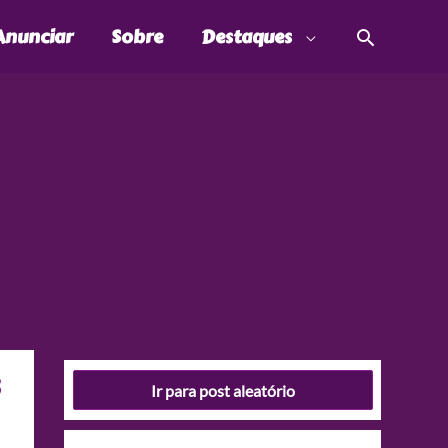
Pesquis
Anunciar
Sobre
Destaques
B
Ir para post aleatório