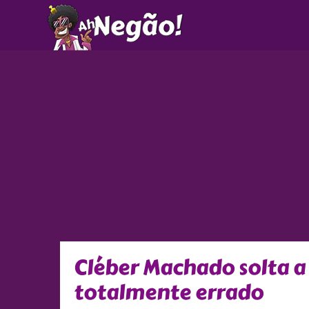
Ir
para
o
conteúdo
Cléber Machado solta a
totalmente errado