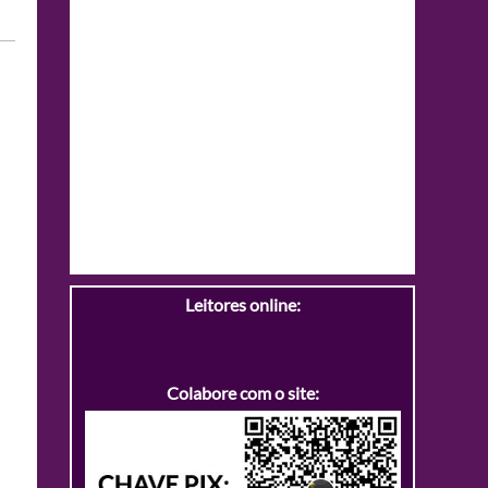
Leitores online:
Colabore com o site: