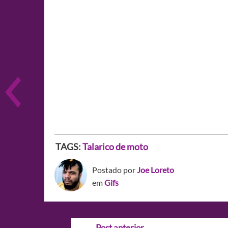
TAGS:
Talarico de moto
Postado por
Joe Loreto
em
Gifs
Navegação
←
Post anterior