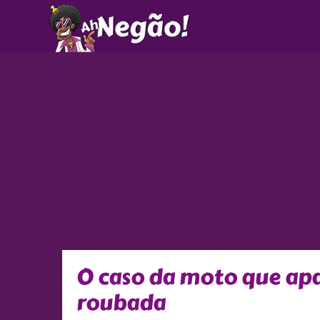
Ir
para
o
conteúdo
O caso da moto que ap
roubada