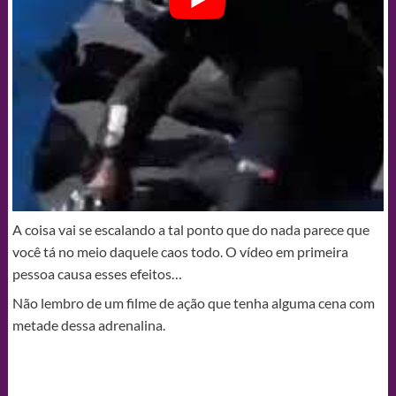
A coisa vai se escalando a tal ponto que do nada parece que
você tá no meio daquele caos todo. O vídeo em primeira
pessoa causa esses efeitos…
Não lembro de um filme de ação que tenha alguma cena com
metade dessa adrenalina.