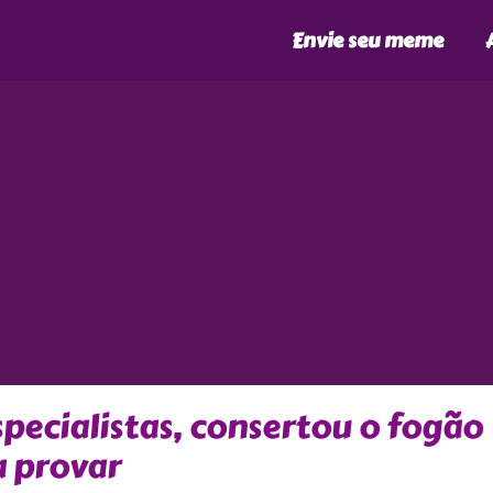
Envie seu meme
pecialistas, consertou o fogão
a provar