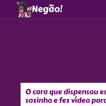
Ir
para
o
conteúdo
O cara que dispensou es
sozinho e fez vídeo par