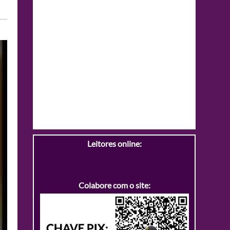
Leitores online:
Colabore com o site: