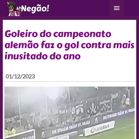
Ir
Menu
para
principa
o
conteúdo
Goleiro do campeonato
alemão faz o gol contra mais
inusitado do ano
01/12/2023